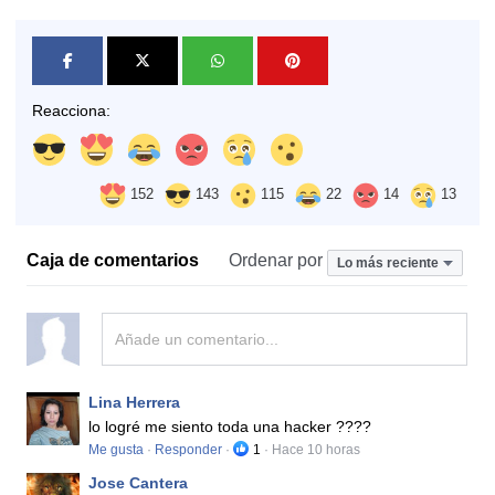
Reacciona:
152
143
115
22
14
13